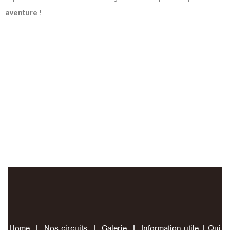
aventure !
Home
|
Nos circuits
|
Galerie
|
Information utile
|
Qui