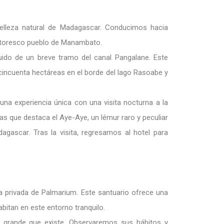
belleza natural de Madagascar. Conducimos hacia
intoresco pueblo de Manambato.
uido de un breve tramo del canal Pangalane. Este
cincuenta hectáreas en el borde del lago Rasoabe y
una experiencia única con una visita nocturna a la
as que destaca el Aye-Aye, un lémur raro y peculiar
agascar. Tras la visita, regresamos al hotel para
a privada de Palmarium. Este santuario ofrece una
bitan en este entorno tranquilo.
s grande que existe. Observaremos sus hábitos y