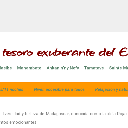
 tesoro exuberante del E
dasibe – Manambato – Ankanin’ny Nofy – Tamatave – Sainte Ma
as/11 noches
Nivel
: accesible para todos
Relajación y natu
a diversidad y belleza de Madagascar, conocida como la «Isla Roja».
entos emocionantes.