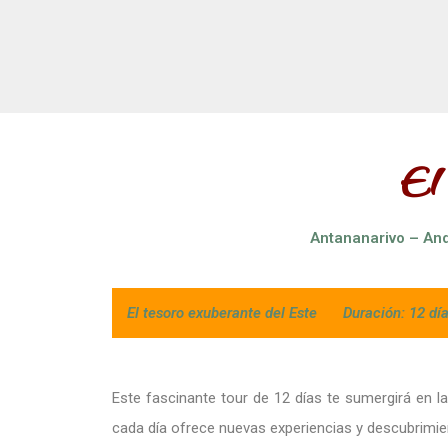
El
Antananarivo – An
El tesoro exuberante del Este
Duración: 12 dí
Este fascinante tour de 12 días te sumergirá en l
cada día ofrece nuevas experiencias y descubrimi