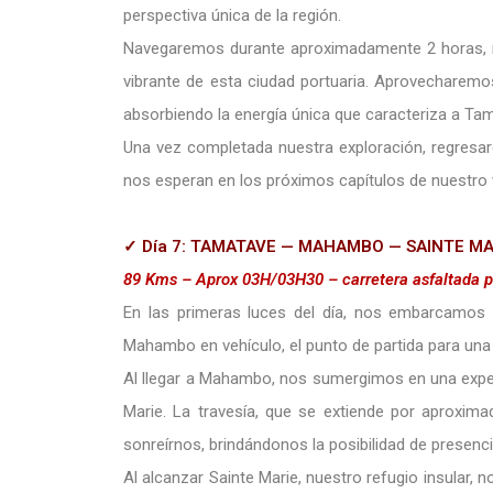
perspectiva única de la región.
Navegaremos durante aproximadamente 2 horas, mar
vibrante de esta ciudad portuaria. Aprovecharemos
absorbiendo la energía única que caracteriza a Ta
Una vez completada nuestra exploración, regresare
nos esperan en los próximos capítulos de nuestro v
✓ Día 7: TAMATAVE — MAHAMBO — SAINTE MARIE
89 Kms – Aprox 03H/03H30 – carretera asfaltada p
En las primeras luces del día, nos embarcamos 
Mahambo en vehículo, el punto de partida para una t
Al llegar a Mahambo, nos sumergimos en una experie
Marie. La travesía, que se extiende por aproxima
sonreírnos, brindándonos la posibilidad de presen
Al alcanzar Sainte Marie, nuestro refugio insular, n