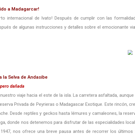
ido a Madagarcar!
rto internacional de Ivato! Después de cumplir con las formalida
Después de algunas instrucciones y detalles sobre el emocionante viaj
la Selva de Andasibe
 pero dañada
stro viaje hacia el este de la isla. La carretera asfaltada, aunque
va Privada de Peyrieras o Madagascar Exotique. Este rincón, cread
che. Desde reptiles y geckos hasta lémures y camaleones, la reser
 donde nos detenemos para disfrutar de las especialidades locale
en 1947, nos ofrece una breve pausa antes de recorrer los últimos 