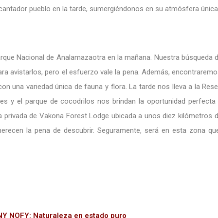
antador pueblo en la tarde, sumergiéndonos en su atmósfera única
arque Nacional de Analamazaotra en la mañana. Nuestra búsqueda del 
para avistarlos, pero el esfuerzo vale la pena. Además, encontrare
 con una variedad única de fauna y flora. La tarde nos lleva a la Re
ures y el parque de cocodrilos nos brindan la oportunidad perfec
va privada de Vakona Forest Lodge ubicada a unos diez kilómetros del
merecen la pena de descubrir. Seguramente, será en esta zona q
 NOFY: Naturaleza en estado puro