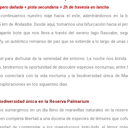
ero dañada + pista secundaria + 2h de travesía en lancha
 continuamos nuestro viaje hacia el este, adentrándonos en la 
115 km de Andasibe. Desde aquí, tomamos una bifurcación hacia el p
lajante bote que nos lleva a través del sereno lago Rasoabe, seg
y, un auténtico remanso de paz que se extiende a lo largo de unas 
el para disfrutar de la serenidad del entorno. La noche nos brinda 
, tendremos la oportunidad de descubrir especies nocturnas, entre l
nos conectará con la vida nocturna y la biodiversidad única de Mad
ploraciones en los siguientes días.
iodiversidad única en la Reserva Palmarium
os sumergimos en un día lleno de maravillas naturales en la reserv
y en completa libertad a una docena de especies de lémures que coha
idad de contemplar a los majestuosos Indri-Indri, el lémur má