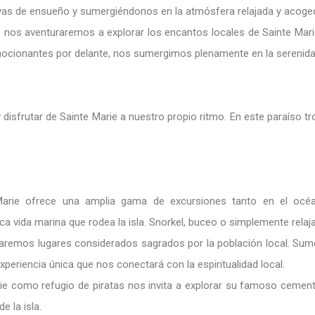
ayas de ensueño y sumergiéndonos en la atmósfera relajada y acogedo
nos aventuraremos a explorar los encantos locales de Sainte Marie
emocionantes por delante, nos sumergimos plenamente en la serenid
y disfrutar de Sainte Marie a nuestro propio ritmo. En este paraíso t
arie ofrece una amplia gama de excursiones tanto en el océ
a vida marina que rodea la isla. Snorkel, buceo o simplemente relaja
aremos lugares considerados sagrados por la población local. Sume
periencia única que nos conectará con la espiritualidad local.
rie como refugio de piratas nos invita a explorar su famoso cement
e la isla.