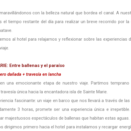
avillándonos con la belleza natural que bordea el canal. A nuest
 el tiempo restante del día para realizar un breve recorrido por la
matave.
mos al hotel para relajarnos y reflexionar sobre las experiencias d
iaje.
: Entre ballenas y el paraíso
ero dañada + travesía en lancha
en una emocionante etapa de nuestro viaje. Partimos temprano 
ravesía única hacia la encantadora isla de Sainte Marie.
ncia fascinante: un viaje en barco que nos llevará a través de las
damente 3 horas, promete ser una experiencia única e irrepetible
ciar majestuosos espectáculos de ballenas que habitan estas aguas.
os dirigimos primero hacia el hotel para instalarnos y recargar energ