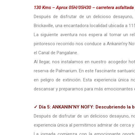
130 Kms – Aprox 05H/05H30 – carretera asfaltada p
Después de disfrutar de un delicioso desayuno,
Brickaville, una encantadora localidad ubicada a 
La siguiente aventura nos espera al tomar un re
pintoresco recorrido nos conduce a Ankanin’ny Nof
el Canal de Pangalane.
Al llegar, nos instalamos en nuestro acogedor hot
reserva de Palmarium. En este fascinante santuario
en peligro de extinción. Esta experiencia única 
descansar y prepararnos para más emocionantes ex
✓ Día 5: ANKANIN’NY NOFY:
Descubriendo la b
Después de disfrutar de un delicioso desayuno, n
experiencia única al permitirnos admirar de cerca 
La jornada comienza con la emocionante oportun